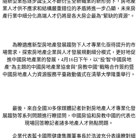
隨新型業態逐步誕生又不斷衍生全新職業的新形勢下，房地產
業人才供不應求和結構嚴重錯位的矛盾將進一步凸顯，未來房
產行業中細分化高端人才仍將是各大房企最為"緊缺的資源"。
為瞭適應新型房地產發展趨勢下人才專業化亟待提升的市
場需求，探索房地產企業與人才發展規劃細分模式，更好地促
進中國房地產業的發展，4月16日下午，以"投'智'中國房地
產"為主題的中國房地產業協會與"房教中國"戰略合作簽約暨
中國房地產人力資源服務平臺啟動儀式在清華大學隆重舉行。
最後，來自全國30多傢媒體記者針對房地產人才專業化發
展趨勢等系列問題進行瞭提問，中國房協和房教中國的代表也
現場回答瞭記者諸多地產人才熱點問題。
企業代表藍卡國際健康集團董事長於浩波充分表達瞭對細