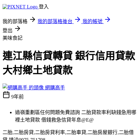
登入
我的部落格
我的部落格後台
我的帳號
登出
美味食記
連江縣信貸轉貸 銀行信用貸款
大村鄉土地貸款
網購高手
9年前
過嶺重劃區任何問題免費諮詢 二胎貸款率利缺錢急用哪
裡土地貸款 借錢救急信貸年息@E@
二胎,二胎房貸,二胎房貸利率,二胎車貸,二胎房屋銀行,二胎借
貸,請洽0975-751798