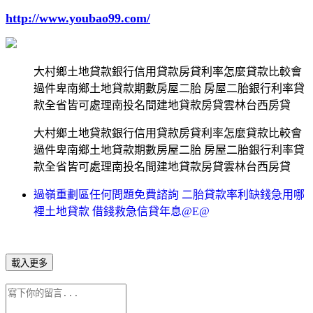
http://www.youbao99.com/
大村鄉土地貸款銀行信用貸款房貸利率怎麼貸款比較會
過件卑南鄉土地貸款期數房屋二胎 房屋二胎銀行利率貸
款全省皆可處理南投名間建地貸款房貸雲林台西房貸
大村鄉土地貸款銀行信用貸款房貸利率怎麼貸款比較會
過件卑南鄉土地貸款期數房屋二胎 房屋二胎銀行利率貸
款全省皆可處理南投名間建地貸款房貸雲林台西房貸
過嶺重劃區任何問題免費諮詢 二胎貸款率利缺錢急用哪
裡土地貸款 借錢救急信貸年息@E@
載入更多