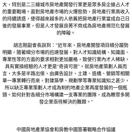
大，特別是二三線城市房地產開發行業更是眾多房企搶占人才
的重要戰場。面對房地產市場的火爆態勢，房地產行業高收入
的持續誘惑，使得越來越多的人依舊把房地產行業當成自己日
後的發展事業，但是人才發展良莠不齊成為房地產規范化發展
的障礙。
胡志剛副會長說到："近年來，房地產開發項目細分趨勢
明顯，隨著細分市場的迅速發展，對人才知識結構、知識面、
專業性等的方面的要求相對更加嚴格，致使行業內才人稀缺，
具有實操經驗的人才更是"奇貨可居"。就房地產策劃人員而
言，大多是半路出傢，由廣告設計、土建、造橋、營銷等相關
單一專業轉行而來，對建築學、規劃學等專業知識知之甚少，
所以缺乏專業策劃人才成為制約地產企業再度發展的一個瓶
頸。如何針對各細分市場構建一支專業的團隊，成為瞭眾多開
發企業亟待解決的難題。"
中國房地產業協會和房教中國簽署戰略合作協議