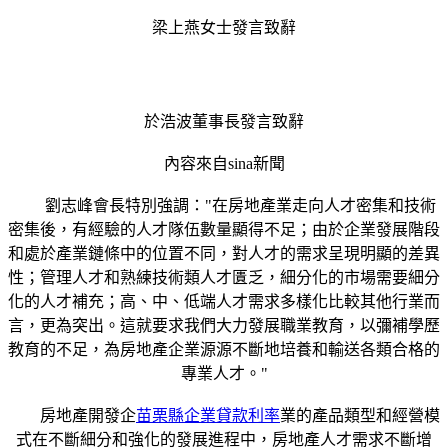
梁上燕女士發言致辭
於浩波董事長發言致辭
內容來自sina新聞
劉志峰會長特別強調："在房地產業走向人才密集和技術
密集後，有經驗的人才隊伍數量顯得不足；由於企業發展階段
和處於產業鏈條中的位置不同，對人才的需求呈現明顯的差異
性；管理人才和熟練技術類人才匱乏，細分化的市場需要細分
化的人才補充；高、中、低端人才需求多樣化比較其他行業而
言，更為突出。這就要求我們大力發展職業教育，以彌補學歷
教育的不足，為房地產企業源源不斷地培養和輸送各類合格的
專業人才。"
房地產開發企
苗栗縣企業貸款利率
業的產品類型和經營模
式在不斷細分和強化的發展進程中，房地產人才需求不斷增