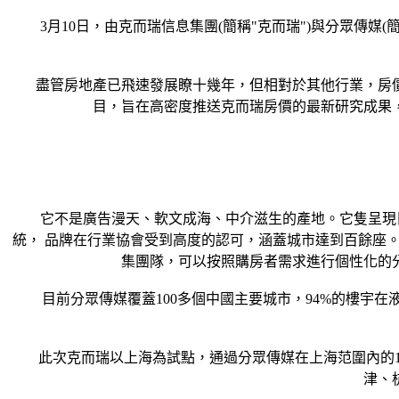
3月10日，由克而瑞信息集團(簡稱"克而瑞")與分眾傳媒(
盡管房地產已飛速發展瞭十幾年，但相對於其他行業，房價
目，旨在高密度推送克而瑞房價的最新研究成果
它不是廣告漫天、軟文成海、中介滋生的產地。它隻呈現目前
統， 品牌在行業協會受到高度的認可，涵蓋城市達到百餘座
集團隊，可以按照購房者需求進行個性化的
目前分眾傳媒覆蓋100多個中國主要城市，94%的樓宇在
此次克而瑞以上海為試點，通過分眾傳媒在上海范圍內的1004
津、