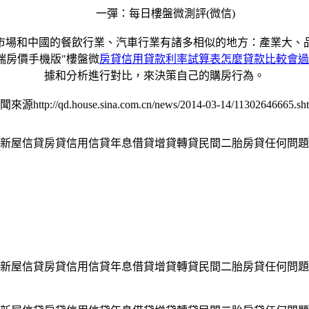
一彈：每日樓盤微測評(微信)
場和中國的餐飲行業、汽車行業有諸多相似的地方：產業大、品
瑞房價手機版"樓盤微
房貸信用貸款利率試算表怎麼貸款比較會過
據和分析進行對比，來決策自己的購房行為。
來源http://qd.house.sina.com.cn/news/2014-03-14/11302646665.sh
新屋信貸房貸信用信貸年息借貸增貸轉貸民間二胎房貸任何問題
新屋信貸房貸信用信貸年息借貸增貸轉貸民間二胎房貸任何問題