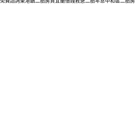
免費諮詢東港鎮二胎房貸宜蘭借錢救急二胎年息中和區二胎房