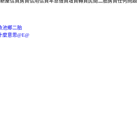
新屋信貸房貸信用信貸年息借貸增貸轉貸民間二胎房貸任何問題
魚池鄉二胎
什麼意思@E@