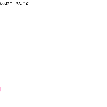
a 莎莎美妝門市地址,全省
用