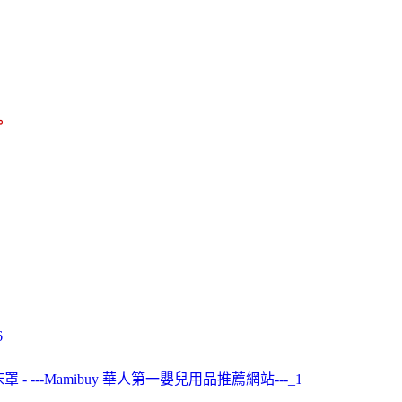
。
6
棉嬰兒床床罩 - ---Mamibuy 華人第一嬰兒用品推薦網站---_1