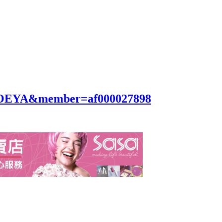
id=OEYA&member=af000027898