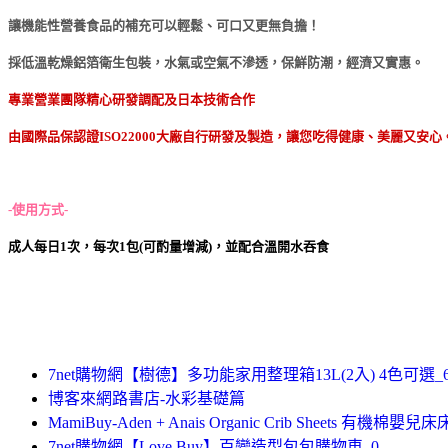
讓機能性營養食品的補充可以輕鬆、可口又更無負擔！
採低溫乾燥鋁箔衛生包裝，水氣或空氣不滲透，保鮮防潮，經濟又實惠。
專業營業團隊精心研發調配及日本技術合作
由國際品保認證ISO22000大廠自行研發及製造，讓您吃得健康、美麗又安心
-使用方式-
成人每日1次，每次1包(可酌量增減)，並配合溫開水吞食
7net購物網【樹德】多功能家用整理箱13L(2入) 4色可選_
博客來網路書店-水彩基礎篇
MamiBuy-Aden + Anais Organic Crib Sheets 有機
7net購物網【Love Buy】百變造型包包購物車_0